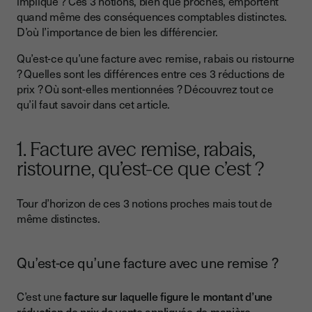
implique ? Ces 3 notions, bien que proches, emportent
2. Quelles sont les 3 types de réductions commerciales ?
quand même des conséquences comptables distinctes.
D’où l’importance de bien les différencier.
3. Facturation avec remise, rabais, ristourne, quels points
communs ?
Qu’est-ce qu’une facture avec remise, rabais ou ristourne
4. Quand peuvent être accordés une remise, un rabais ou une
? Quelles sont les différences entre ces 3 réductions de
ristourne ?
prix ? Où sont-elles mentionnées ? Découvrez tout ce
qu’il faut savoir dans cet article.
5. Comment mentionner une remise, un rabais ou une
ristourne sur les factures des clients ?
6. Peut-on cumuler les 3R sur un même document
1. Facture avec remise, rabais,
comptable ?
ristourne, qu’est-ce que c’est ?
Factures mentionnant des remises, rabais et ristourne, ce
qu’il faut retenir
Tour d’horizon de ces 3 notions proches mais tout de
même distinctes.
Qu’est-ce qu’une facture avec une remise ?
C’est une
facture sur laquelle figure le montant d’une
réduction de prix de vente appliquée de manière