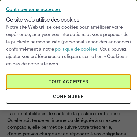
YOUSIGN DEVIENT YOUTRUST
Continuer sans accepter
MENU
Ce site web utilise des cookies
Notre site Web utilise des cookies pour améliorer votre
>
expérience, analyser vos interactions et vous proposer de
Blog
|
Gestion d'entreprise
Comptabilité
la publicité personnalisée (personnalisation des annonces)
conformément à notre
politique de cookies
. Vous pouvez
Choisir une catégorie
Saisissez un terme pour
ajuster vos préférences en cliquant sur le lien « Cookies »
en bas de notre site web.
Comptabilité
Gérez votre comptabilité
TOUT ACCEPTER
d’entreprise avec rigueur et
CONFIGURER
simplicité
La comptabilité est le socle de la gestion d’entreprise.
Qu’elle soit tenue en interne ou déléguée à un expert-
comptable, elle permet de suivre votre trésorerie,
d’anticiper vos charges et de répondre à vos obligations