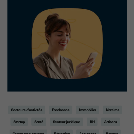
Secteurs d'activités
Freelances
Immobilier
Notaires
Startup
Santé
Secteur juridique
RH
Artisans
Commerce et vente
Education
Assurance
Banque