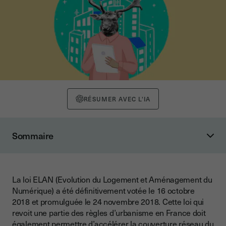
RÉSUMER AVEC L'IA
Sommaire
La lente digitalisation du secteur immobilier
Le cauchemar de la caution solidaire manuscrite
La loi ELAN (Evolution du Logement et Aménagement du
Vers une digitalisation complète du bail de location
Numérique) a été définitivement votée le 16 octobre
La problématique de la signature des actes relatifs à des
2018 et promulguée le 24 novembre 2018. Cette loi qui
sûretés personnelles ou réelles
revoit une partie des règles d’urbanisme en France doit
également permettre d’accélérer la couverture réseau du