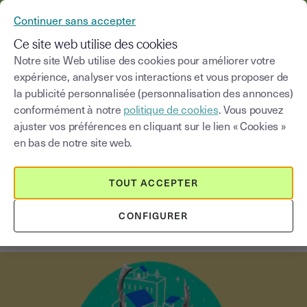
YOUSIGN DEVIENT YOUTRUST
Continuer sans accepter
MENU
Ce site web utilise des cookies
Notre site Web utilise des cookies pour améliorer votre
expérience, analyser vos interactions et vous proposer de
Blog
la publicité personnalisée (personnalisation des annonces)
conformément à notre
politique de cookies
. Vous pouvez
Choisir une catégorie
Saisissez un terme pour
ajuster vos préférences en cliquant sur le lien « Cookies »
en bas de notre site web.
Immobilier
4
min
18 août 2025
TOUT ACCEPTER
Loi ELAN, vers la dématérialisation
CONFIGURER
du bail de location