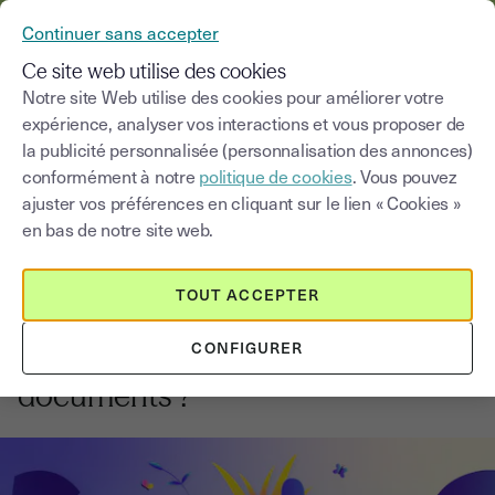
YOUSIGN DEVIENT YOUTRUST
Continuer sans accepter
MENU
Ce site web utilise des cookies
Notre site Web utilise des cookies pour améliorer votre
expérience, analyser vos interactions et vous proposer de
Blog
la publicité personnalisée (personnalisation des annonces)
conformément à notre
politique de cookies
. Vous pouvez
Choisir une catégorie
Saisissez un terme pour
ajuster vos préférences en cliquant sur le lien « Cookies »
en bas de notre site web.
Innovation et transformation digitale
5
min
2 septembre 2025
TOUT ACCEPTER
Pourquoi vous mettre à la
CONFIGURER
dématérialisation de vos
documents ?