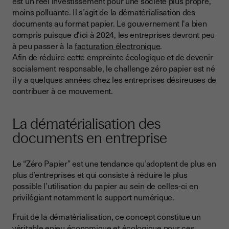
est un réel investissement pour une société plus propre,
La dématérialisation: Une prise de conscience pour
moins polluante. Il s’agit de la dématérialisation des
l’écologie
documents au format papier. Le gouvernement l'a bien
compris puisque d'ici à 2024, les entreprises devront peu
à peu passer à la
facturation électronique
.
Afin de réduire cette empreinte écologique et de devenir
socialement responsable, le challenge zéro papier est né
il y a quelques années chez les entreprises désireuses de
contribuer à ce mouvement.
La dématérialisation des
documents en entreprise
Le “Zéro Papier” est une tendance qu’adoptent de plus en
plus d’entreprises et qui consiste à réduire le plus
possible l’utilisation du papier au sein de celles-ci en
privilégiant notamment le support numérique.
Fruit de la dématérialisation, ce concept constitue un
véritable enjeu économique et écologique pour ces