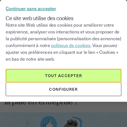
YOUSIGN DEVIENT YOUTRUST
Continuer sans accepter
MENU
Ce site web utilise des cookies
Notre site Web utilise des cookies pour améliorer votre
expérience, analyser vos interactions et vous proposer de
Blog
la publicité personnalisée (personnalisation des annonces)
conformément à notre
politique de cookies
. Vous pouvez
Choisir une catégorie
Saisissez un terme pour
ajuster vos préférences en cliquant sur le lien « Cookies »
en bas de notre site web.
RH
5
min
18 août 2025
TOUT ACCEPTER
Comment la signature
CONFIGURER
électronique facilite la gestion de
la paie en entreprise ?