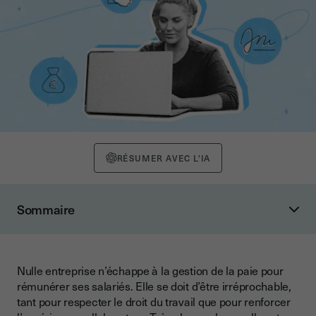
RÉSUMER AVEC L'IA
Sommaire
Qu'est-ce que la gestion de la paie en entreprise ?
Qu'est-ce que la signature électronique ?
Nulle entreprise n’échappe à la gestion de la paie pour
Comment la signature électronique simplifie-t-elle la gestion
rémunérer ses salariés. Elle se doit d’être irréprochable,
de la paie dans les entreprises ?
tant pour respecter le droit du travail que pour renforcer
Quels sont les avantages immédiats de la signature