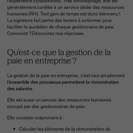
l’expérience collaborateur. Très chronophage, elle est
électronique sur la gestion de la paie ?
généralement confiée à un service dédié des ressources
humaines (RH). Tout gain de temps est donc bienvenu !
Comment mettre en place la signature électronique dans les
La signature fait partie des leviers à actionner pour
entreprises ?
faciliter le quotidien de chaque gestionnaire de paie.
Gestion de la paie et signature électronique, ce qu’il faut
Comment ? Découvrez nos réponses.
retenir
Qu'est-ce que la gestion de la
paie en entreprise ?
La gestion de la paie en entreprise, c’est tout simplement
l’ensemble des processus permettant la rémunération
des salariés
.
Elle est aussi un service des ressources humaines
occupé par des gestionnaires de paie.
Elle consiste notamment à :
Calculer les éléments de la rémunération du