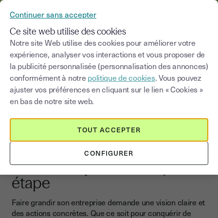
YOUSIGN DEVIENT YOUTRUST
Continuer sans accepter
MENU
Ce site web utilise des cookies
Notre site Web utilise des cookies pour améliorer votre
expérience, analyser vos interactions et vous proposer de
Blog
|
Développer son business
la publicité personnalisée (personnalisation des annonces)
conformément à notre
politique de cookies
. Vous pouvez
Choisir une catégorie
Saisissez un terme pour
ajuster vos préférences en cliquant sur le lien « Cookies »
en bas de notre site web.
Développer son business
TOUT ACCEPTER
Développer son business
Boostez la croissance de
CONFIGURER
votre entreprise à chaque
étape
Faire grandir son entreprise demande une vision claire et
des actions concrètes. Que ce soit pour conquérir de