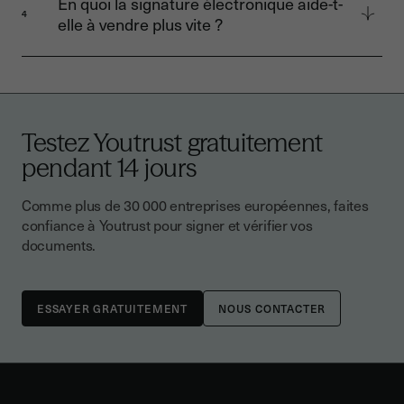
En quoi la signature électronique aide-t-
régulier des objectifs sont les piliers d’une
4
elle à vendre plus vite ?
équipe commerciale efficace.
Elle raccourcit les délais de contractualisation,
sécurise les échanges, fluidifie le parcours
client et améliore la réactivité commerciale.
Testez Youtrust gratuitement
pendant 14 jours
Comme plus de 30 000 entreprises européennes, faites
confiance à Youtrust pour signer et vérifier vos
documents.
NOUS CONTACTER