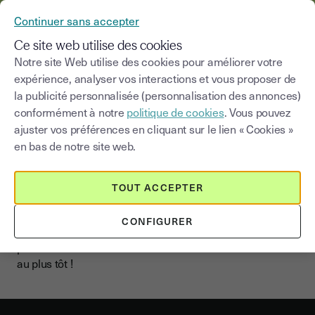
YOUSIGN DEVIENT YOUTRUST
Continuer sans accepter
MENU
Ce site web utilise des cookies
Notre site Web utilise des cookies pour améliorer votre
expérience, analyser vos interactions et vous proposer de
la publicité personnalisée (personnalisation des annonces)
La signature électronique du
conformément à notre
politique de cookies
. Vous pouvez
compromis de vente
ajuster vos préférences en cliquant sur le lien « Cookies »
en bas de notre site web.
C’est un moment clé pour les agents immobiliers et leurs
mandataires puisque la vente commence réellement à
TOUT ACCEPTER
se concrétiser à ce moment-là. Ensuite, c’est la course
contre la montre jusqu’à l’acte officiel chez le notaire…
CONFIGURER
Utiliser la signature électronique vous permet de gagner
parfois deux semaines et d’encaisser votre commission
au plus tôt !