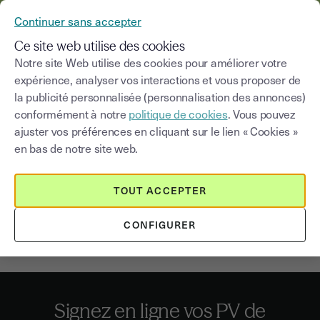
YOUSIGN DEVIENT YOUTRUST
Continuer sans accepter
MENU
Ce site web utilise des cookies
Notre site Web utilise des cookies pour améliorer votre
expérience, analyser vos interactions et vous proposer de
la publicité personnalisée (personnalisation des annonces)
La signature électronique du
conformément à notre
politique de cookies
. Vous pouvez
PV de réception
ajuster vos préférences en cliquant sur le lien « Cookies »
en bas de notre site web.
L’achèvement d’un chantier immobilier donne lieu à la
réception des travaux, concrétisée par la signature d’un
TOUT ACCEPTER
procès-verbal par le maître d’ouvrage et l’entrepreneur.
Ce document important peut faire l’objet d’une signature
CONFIGURER
électronique.
Signez en ligne vos PV de