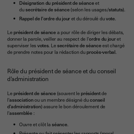
Désignation du président de séance
et
du
secrétaire de séance
(selon les usages/
statuts
).
Rappel de l'ordre du jour
et du déroulé du
vote
.
Le
président de séance
a pour rôle de diriger les débats,
donner la parole, veiller au respect de l'
ordre du jour
et
superviser les
votes
. Le
secrétaire de séance
est chargé
de prendre notes pour la rédaction du
procès-verbal
.
Rôle du président de séance et du conseil
d'administration
Le
président de séance
(souvent le
président
de
l'
association
ou un membre désigné du
conseil
d'administration
) assure le bon déroulement de
l'
assemblée
:
Ouvre et clôt la
séance
.
Présente ou fait présenter les rapports (moral,