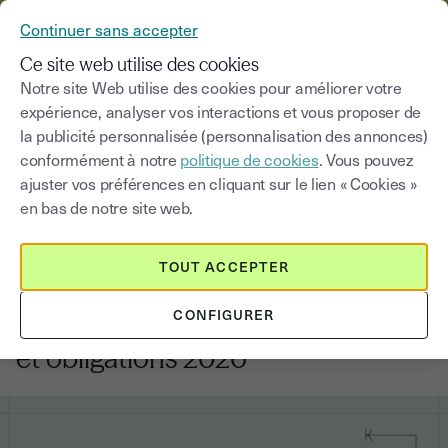
YOUSIGN DEVIENT YOUTRUST
Continuer sans accepter
MENU
Ce site web utilise des cookies
Notre site Web utilise des cookies pour améliorer votre
expérience, analyser vos interactions et vous proposer de
Blog
la publicité personnalisée (personnalisation des annonces)
conformément à notre
politique de cookies
. Vous pouvez
Choisir une catégorie
Saisissez un terme pour
ajuster vos préférences en cliquant sur le lien « Cookies »
en bas de notre site web.
Comptabilité
7
min
19 février 2026
TOUT ACCEPTER
Assemblée générale ordinaire
CONFIGURER
(AGO) : organisation, convocation
et obligations 2026