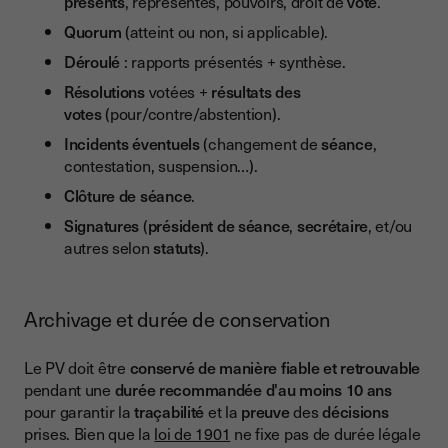
présents
, représentés, pouvoirs, droit de
vote
.
Quorum
(atteint ou non, si applicable).
Déroulé
: rapports présentés + synthèse.
Résolutions
votées +
résultats des
votes
(pour/contre/abstention).
Incidents éventuels
(changement de
séance
,
contestation, suspension…).
Clôture de séance
.
Signatures
(
président de séance
,
secrétaire
, et/ou
autres selon
statuts
).
Archivage et durée de conservation
Le PV doit être
conservé de manière fiable et retrouvable
pendant une
durée recommandée d'au moins 10 ans
pour garantir la
traçabilité
et la
preuve
des
décisions
prises. Bien que la
loi de 1901
ne fixe pas de durée légale