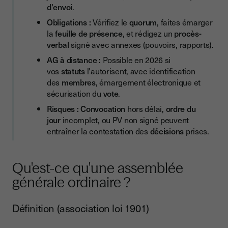
d'envoi
.
Résolutions : comment les rédiger simplement
Obligations :
Vérifiez le
quorum
, faites émarger
Comment se déroule une AGO étape par étape ?
la
feuille de présence
, et rédigez un
procès-
verbal
signé avec annexes (pouvoirs, rapports).
Ouverture de séance
AG à distance :
Possible en 2026 si
Rôle du président de séance et du conseil d'administration
vos
statuts
l'autorisent, avec identification
Présentation et votes
des
membres
, émargement électronique et
sécurisation du
vote
.
Clôture et annonces
Risques :
Convocation
hors délai,
ordre du
Procès-verbal (PV) : obligations, contenu, signature,
jour
incomplet, ou PV non signé peuvent
conservation
entraîner la contestation des
décisions
prises.
Le PV est-il obligatoire ?
Mentions à prévoir dans le PV
Qu'est-ce qu'une assemblée
Archivage et durée de conservation
générale ordinaire ?
Les erreurs fréquentes qui peuvent faire contester l'AG
Définition (association loi 1901)
Checklist : Préparer votre AGO en 7 étapes