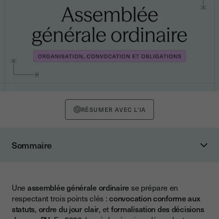
RÉSUMER AVEC L'IA
Sommaire
Qu'est-ce qu'une assemblée générale ordinaire ?
Définition (association loi 1901)
Une
assemblée générale ordinaire
se prépare en
AGO vs AGE : quand faut-il une AGE ?
respectant trois points clés :
convocation conforme aux
L'AGO est-elle obligatoire pour toutes les associations ?
statuts
,
ordre du jour clair
, et
formalisation des décisions