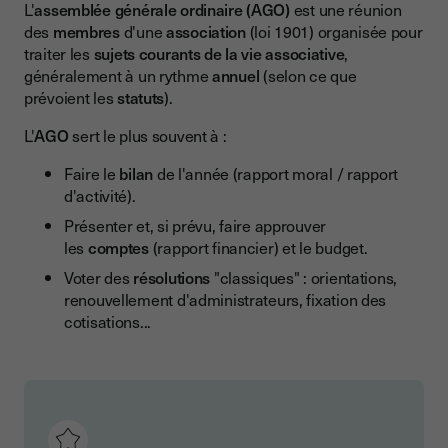
L'
assemblée générale ordinaire (AGO)
Tableau comparatif AGO / AGE
est une réunion
des
membres
d'une
association
(loi 1901) organisée pour
Comment Youtrust permet de digitaliser les signatures des
traiter les
sujets courants de la vie associative
,
convocations et des PV ?
généralement à un rythme
annuel
(selon ce que
prévoient les
statuts
).
Quels documents d'AGO signer avec Youtrust ?
Quel niveau de signature choisir ?
L'
AGO
sert le plus souvent à :
Conclusion
Faire le
bilan
de l'année (rapport moral / rapport
d'activité).
Présenter et, si prévu, faire approuver
les
comptes
(rapport financier) et le budget.
Voter des
résolutions
"classiques" : orientations,
renouvellement d'administrateurs, fixation des
cotisations...