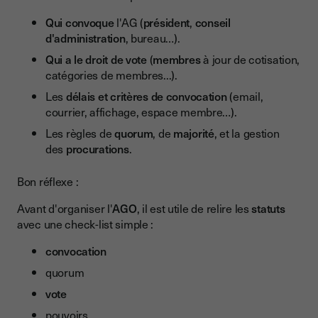
Qui convoque
l'AG (
président
,
conseil
d'administration
, bureau…).
Qui a le droit de vote
(
membres
à jour de cotisation,
catégories de membres...).
Les
délais et critères de convocation
(email,
courrier, affichage, espace membre…).
Les règles de
quorum
, de
majorité
, et la gestion
des
procurations
.
Bon réflexe :
Avant d'organiser l'
AGO
, il est utile de relire les
statuts
avec une check-list simple :
convocation
quorum
vote
pouvoirs