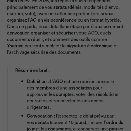
dans un PV
. En 2026, les règles à suivre dépendent
Quelles sont les règles à respecter en 2026 ?
principalement de vos
statuts
(délais, modalités d'envoi,
quorum, vote), avec une attention particulière si vous
Les statuts
organisez l'AG
en visioconférence
ou en format hybride.
Statuts et règlement intérieur : quelle complémentarité ?
Dans ce guide, nous détaillons étape par étape
comment
convoquer, organiser et sécuriser
votre AGO, quels
Ordre du jour
documents réunir, et comment des outils comme
AG en visioconférence / hybride / vote à distance en 2026
Youtrus
t peuvent simplifier la
signature électroniqu
e et
l'archivage sécurisé des documents.
Convocation d'AGO : délais, contenu et preuve
Quel délai pour envoyer une convocation ?
Résumé en bref :
Qui doit être convoqué ?
Définition :
L'
AGO
est une réunion annuelle
Comment envoyer la convocation ? (et sécuriser la preuve)
des
membres
d'une
association
pour
approuver les
comptes
, voter des résolutions
Mentions indispensables dans une convocation
courantes et renouveler les instances
Comment bien préparer l'AGO : documents à réunir
dirigeantes.
Convocation :
Respectez le
délai
prévu par
Les documents "classiques"
vos
statuts
(souvent
15 jours
), incluez l'
ordre du
Feuille de présence, pouvoirs, quorum
jour
et les
documents
, et conservez une
preuve