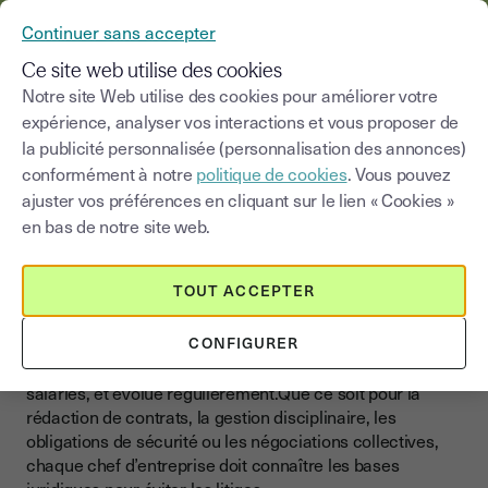
YOUSIGN DEVIENT YOUTRUST
Continuer sans accepter
MENU
Ce site web utilise des cookies
Notre site Web utilise des cookies pour améliorer votre
>
expérience, analyser vos interactions et vous proposer de
Blog
|
Gestion d'entreprise
Droit du travail
la publicité personnalisée (personnalisation des annonces)
conformément à notre
politique de cookies
. Vous pouvez
Choisir une catégorie
Saisissez un terme pour
ajuster vos préférences en cliquant sur le lien « Cookies »
en bas de notre site web.
Droit du travail
Maîtriser le droit du travail et
TOUT ACCEPTER
structurer votre politique RH
CONFIGURER
Le droit du travail encadre la relation entre employeurs et
salariés, et évolue régulièrement.Que ce soit pour la
rédaction de contrats, la gestion disciplinaire, les
obligations de sécurité ou les négociations collectives,
chaque chef d’entreprise doit connaître les bases