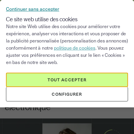
YOUSIGN DEVIENT YOUTRUST
Continuer sans accepter
MENU
Ce site web utilise des cookies
Notre site Web utilise des cookies pour améliorer votre
expérience, analyser vos interactions et vous proposer de
Blog
la publicité personnalisée (personnalisation des annonces)
conformément à notre
politique de cookies
. Vous pouvez
Choisir une catégorie
Saisissez un terme pour
ajuster vos préférences en cliquant sur le lien « Cookies »
en bas de notre site web.
Comptabilité
5
min
25 février 2026
TOUT ACCEPTER
Les étapes pour se mettre en
CONFIGURER
conformité avec la facturation
électronique