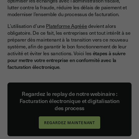
optimiser les échanges avec l’administration fiscale,
Les dates clés pour la mise en conformité avec la facturation
lutter contre la fraude, réduire les délais de paiement et
électronique
moderniser l’ensemble du processus de facturation.
Les étapes de mise en conformité pour la facturation
L’utilisation d’une
Plateforme Agréée
devient alors
électronique
obligatoire. De ce fait, les entreprises ont tout intérêt à se
Réaliser un audit du système de facturation
préparer dès maintenant à la transition vers ce nouveau
système, afin de garantir le bon fonctionnement de leur
Identifier les besoins et les obligations de l’entreprise en
activité et éviter les sanctions. Voici les
étapes à suivre
termes de facturation
pour mettre votre entreprise en conformité avec la
Choisir une plateforme agréée
facturation électronique
.
Former les équipes à l’utilisation de la PA
Le suivi de la mise en conformité avec la facturation
électronique
Regardez le replay de notre webinaire :
Facturation électronique et digitalisation
Quelles sont les conséquences d’une non conformité à la
des process
facturation électronique ?
Conclusion
REGARDEZ MAINTENANT