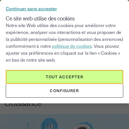
YOUSIGN DEVIENT YOUTRUST
Continuer sans accepter
MENU
Ce site web utilise des cookies
Notre site Web utilise des cookies pour améliorer votre
expérience, analyser vos interactions et vous proposer de
Blog
la publicité personnalisée (personnalisation des annonces)
conformément à notre
politique de cookies
. Vous pouvez
Choisir une catégorie
Saisissez un terme pour
ajuster vos préférences en cliquant sur le lien « Cookies »
en bas de notre site web.
Stratégie de croissance
4
min
18 août 2025
TOUT ACCEPTER
Growth hacking : outils et
CONFIGURER
techniques pour accélérer la
croissance