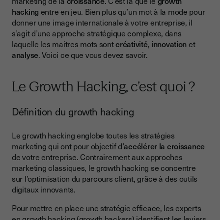
marketing de la
croissance
. C’est là que le
growth
L’inbound marketing
hacking
entre en jeu. Bien plus qu’un mot à la mode pour
donner une image internationale à votre entreprise, il
Le marketing automation et l’UX
s’agit d’une approche stratégique complexe, dans
L’analyse des données
laquelle les maitres mots sont
créativité
,
innovation
et
analyse
. Voici ce que vous devez savoir.
Conclusion
Le Growth Hacking, c’est quoi ?
Définition du growth hacking
Le growth hacking englobe toutes les stratégies
marketing qui ont pour objectif d’
accélérer la croissance
de votre entreprise. Contrairement aux approches
marketing classiques, le growth hacking se concentre
sur l’optimisation du parcours client, grâce à des outils
digitaux innovants.
Pour mettre en place une stratégie efficace, les experts
en growth hacking (growth hackers) identifient les leviers