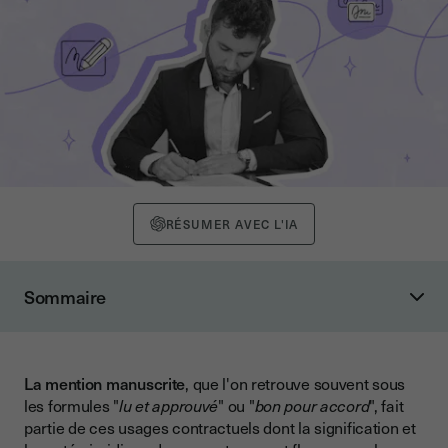
RÉSUMER AVEC L'IA
Sommaire
Qu'est-ce qu'une mention manuscrite ?
Historique et fondements juridiques
La mention manuscrite
, que l'on retrouve souvent sous
Actes sous seing privé et mentions manuscrites
les formules "
lu et approuvé
" ou "
bon pour accord
", fait
Les cas où la mention manuscrite reste obligatoire
partie de ces usages contractuels dont la signification et