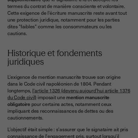
termes du contrat de manière consciente et volontaire.
Pourquoi ces mentions existent-elles encore ?
Cette exigence de l'écriture manuscrite reste avant tout
Peut-on supprimer définitivement les mentions manuscrites
une protection juridique, notamment pour les parties
?
dites "faibles" comme les consommateurs ou les
cautions.
En conclusion
Historique et fondements
juridiques
L'exigence de mention manuscrite trouve son origine
dans le Code civil napoléonien de 1804. Pendant
longtemps,
l'article 1326 (devenu aujourd'hui article 1376
du Code civil)
imposait une
mention manuscrite
obligatoire
pour certains actes, notamment ceux
impliquant des reconnaissances de dettes ou des
cautionnements.
L'objectif était simple : s'assurer que le signataire ait pris
connaissance de l'engagement pris, surtout lorsqu'il