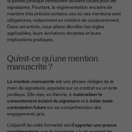
la portée juridique demeurent souvent floues pour les
1. La reconnaissance de dette
signataires. Pourtant, la réglementation encadre de
manière très précise certains cas où ces mentions sont
2. Le cautionnement par une personne physique
obligatoires, notamment en matière de cautionnement.
Évolutions législatives récentes : la réforme du droit des
Dans cet article, nous allons démêler les règles
sûretés
applicables, leurs évolutions récentes et leurs
implications pratiques.
La signature électronique et les mentions manuscrites : deux
logiques distinctes
La valeur juridique de la signature électronique
Qu'est-ce qu'une mention
manuscrite ?
Quid des mentions manuscrites dans le cadre numérique ?
Que se passe-t-il en cas de mention manuscrite absente ou
La mention manuscrite
est une phrase rédigée de la
erronée ?
main du signataire, apposée sur un contrat ou un acte
Exemples de formulations conformes
juridique. Elle vise, en théorie, à
matérialiser le
consentement éclairé du signataire
et à
éviter toute
Pour un cautionnement :
contestation future
sur sa compréhension des
Pour une reconnaissance de dette :
engagements pris.
Les mentions manuscrites dans les baux d'habitation :
L'objectif de cette formalité est
d'apporter une preuve
quelles obligations ?
supplémentaire
que le signataire a lu et accepté les