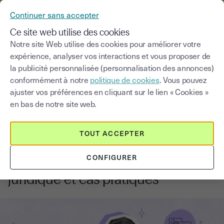
YOUSIGN DEVIENT YOUTRUST
Continuer sans accepter
MENU
Ce site web utilise des cookies
Notre site Web utilise des cookies pour améliorer votre
expérience, analyser vos interactions et vous proposer de
Blog
la publicité personnalisée (personnalisation des annonces)
conformément à notre
politique de cookies
. Vous pouvez
Choisir une catégorie
Saisissez un terme pour
ajuster vos préférences en cliquant sur le lien « Cookies »
en bas de notre site web.
Réglementations et conformité
5
min
18 décembre 2025
TOUT ACCEPTER
Mention manuscrite dans les
CONFIGURER
contrats : obligations, valeur
juridique et cas pratiques