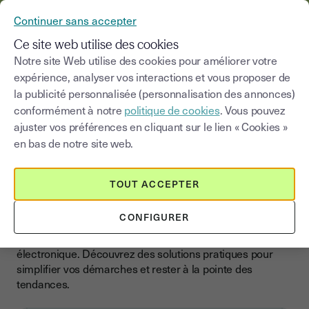
YOUSIGN DEVIENT YOUTRUST
Continuer sans accepter
MENU
Ce site web utilise des cookies
Notre site Web utilise des cookies pour améliorer votre
expérience, analyser vos interactions et vous proposer de
Choisir une catégorie
Saisissez un terme pour
la publicité personnalisée (personnalisation des annonces)
conformément à notre
politique de cookies
. Vous pouvez
Blog
ajuster vos préférences en cliquant sur le lien « Cookies »
en bas de notre site web.
Boostez votre entreprise
avec la signature
TOUT ACCEPTER
électronique
CONFIGURER
Accélérez la croissance de votre entreprise avec nos
conseils, actualités et guides sur la signature
électronique. Découvrez des solutions pratiques pour
simplifier vos démarches et rester à la pointe des
tendances.