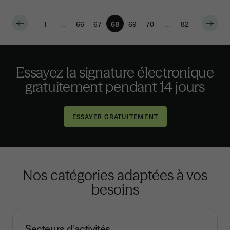
1
…
66
67
68
69
70
…
82
Essayez la signature électronique
gratuitement pendant 14 jours
Nos catégories adaptées à vos
besoins
Secteurs d'activités